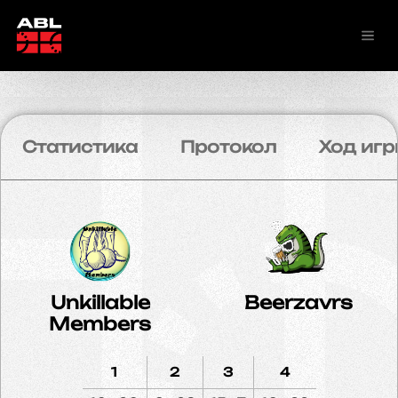
Статистика
Протокол
Ход игр
Unkillable
Beerzavrs
Members
1
2
3
4