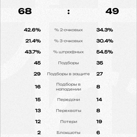
68
:
49
42.6%
34.3%
% 2-очковых
21.4%
30.4%
% 3-очковых
43.7%
54.5%
% штрафных
45
35
Подборы
29
27
Подборы в защите
Подборы в
16
8
нападении
15
14
Передачи
13
8
Перехваты
12
19
Потери
2
6
Блокшоты