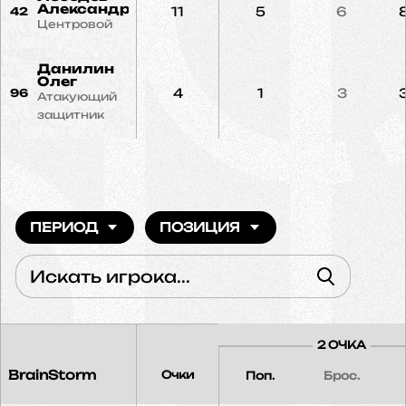
Александр
11
5
6
42
Центровой
Данилин
Олег
4
1
3
96
Атакующий
защитник
ПЕРИОД
ПОЗИЦИЯ
2 ОЧКА
BrainStorm
Очки
Поп.
Брос.