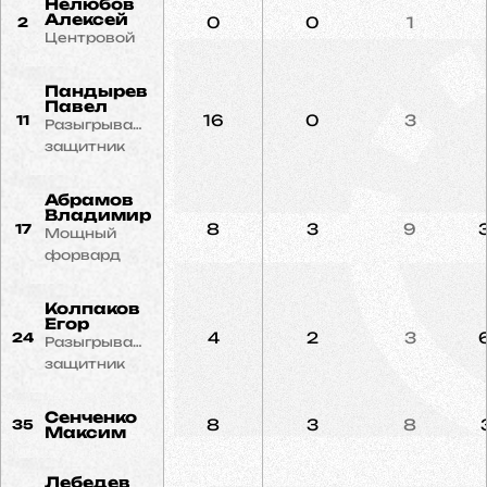
Нелюбов
Алексей
0
0
1
2
Центровой
Пандырев
Павел
16
0
3
11
Разыгрывающий
защитник
Абрамов
Владимир
8
3
9
17
Мощный
форвард
Колпаков
Егор
4
2
3
24
Разыгрывающий
защитник
Сенченко
8
3
8
35
Максим
Лебедев