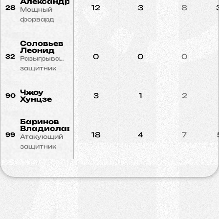
Александр
12
3
8
28
Мощный
форвард
Соловьев
Леонид
0
0
0
32
Разыгрывающий
защитник
Чжоу
3
1
2
90
Хунцзе
Баринов
Владислав
18
4
7
99
Атакующий
защитник