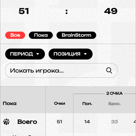
51
:
49
Все
Пока
BrainStorm
ПЕРИОД
ПОЗИЦИЯ
2 ОЧКА
Пока
Очки
Поп.
Брос.
Всего
51
14
33