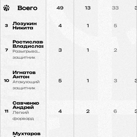
Всего
49
13
33
Лозукин
4
1
5
3
Никита
Ростиславский
Владислав
3
1
2
7
Разыгрывающий
защитник
Игнатов
Антон
5
1
3
10
Атакующий
защитник
Савченко
Андрей
4
2
6
11
Легкий
форвард
Мухтаров