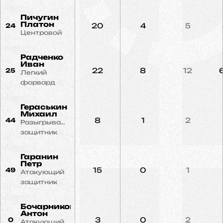
Пичугин
Платон
20
4
5
24
Центровой
Радченко
Иван
22
8
12
25
Легкий
форвард
Гераськин
Михаил
8
1
2
44
Разыгрывающий
защитник
Гаранин
Петр
15
0
1
49
Атакующий
защитник
Бочарников
Антон
3
0
2
0
Атакующий