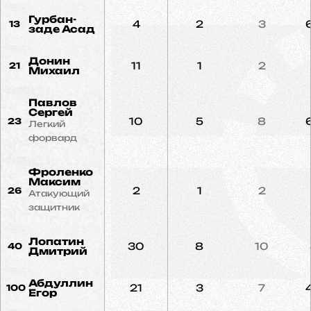
Гурбан-
4
2
3
13
заде Асад
Донин
11
1
2
21
Михаил
Павлов
Сергей
10
5
8
23
Легкий
форвард
Фроленко
Максим
2
1
2
26
Атакующий
защитник
Лопатин
30
8
10
40
Дмитрий
Абдуллин
21
3
7
100
Егор