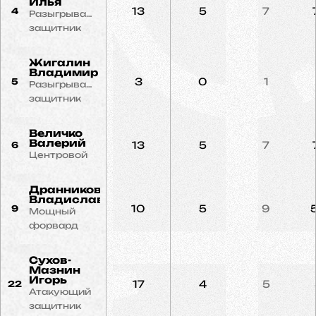
Илья
13
5
7
4
Разыгрывающий
защитник
Жигалин
Владимир
3
0
1
5
Разыгрывающий
защитник
Величко
Валерий
13
5
7
6
Центровой
Дранников
Владислав
10
5
9
9
Мощный
форвард
Сухов-
Мазнин
Игорь
17
4
5
22
Атакующий
защитник