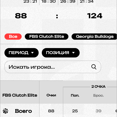
23 : 21
18 : 30
26 : 39
21 : 34
88
:
124
Все
FBS Clutch Elite
Georgia Bulldogs
ПЕРИОД
ПОЗИЦИЯ
2 ОЧКА
FBS Clutch Elite
Очки
Поп.
Брос.
Всего
88
25
39