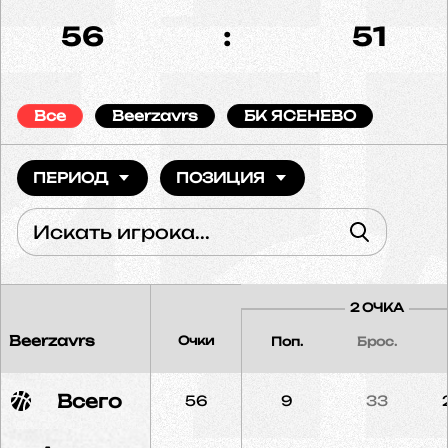
56
:
51
Все
Beerzavrs
БК ЯСЕНЕВО
ПЕРИОД
ПОЗИЦИЯ
2 ОЧКА
Beerzavrs
Очки
Поп.
Брос.
Всего
56
9
33