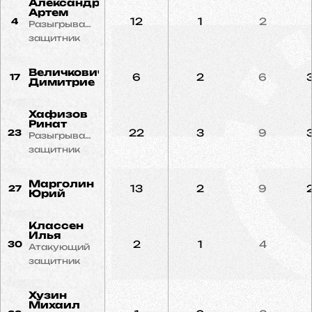
Александров
Артем
12
1
2
4
Разыгрывающий
защитник
Величкович
6
2
6
17
Димитрие
Хафизов
Ринат
22
3
9
23
Разыгрывающий
защитник
Марголин
13
2
9
27
Юрий
Классен
Илья
2
1
4
30
Атакующий
защитник
Хузин
Михаил