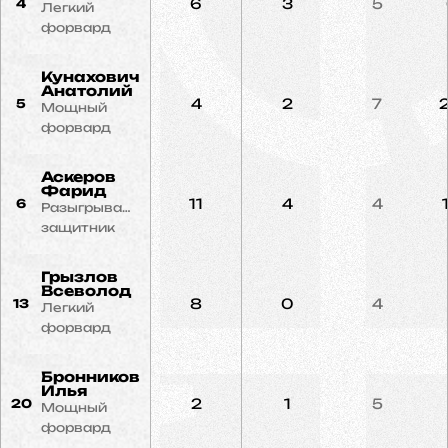
6
3
5
4
Легкий
форвард
Кунахович
Анатолий
4
2
7
5
Мощный
форвард
Аскеров
Фарид
11
4
4
6
Разыгрывающий
защитник
Грызлов
Всеволод
8
0
4
13
Легкий
форвард
Бронников
Илья
2
1
5
20
Мощный
форвард