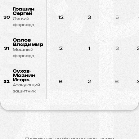
Грашин
Сергей
12
3
5
30
Легкий
форвард
Орлов
Владимир
2
1
3
31
Мощный
форвард
Сухов-
Мазнин
Игорь
6
2
6
32
Атакующий
защитник