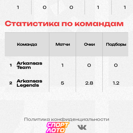
1
0
0
1
1
Статистика по командам
Команда
Матчи
Очки
Подборы
Arkansas
1
0
0
1
Team
Arkansas
5
2.8
1.2
2
Legends
Политика конфиденциальности