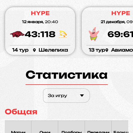
HYPE
HYPE
12 января,
20:40
21 декабря,
09
43:118
69:6
14 тур
Шелепиха
13 тур
Авиамо
Статистика
За игру
Общая
Матчи
Очки
Подборы
Передачи
Блокшо