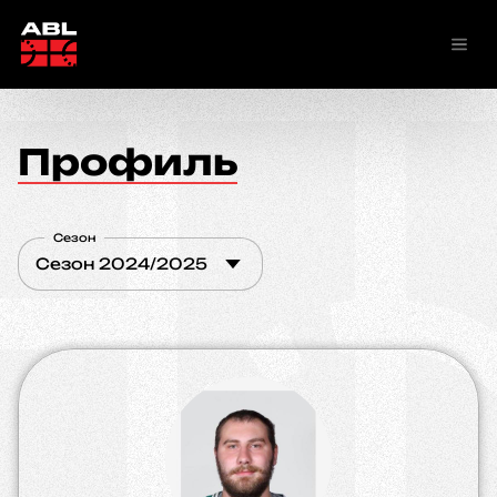
Профиль
Сезон
Сезон 2024/2025