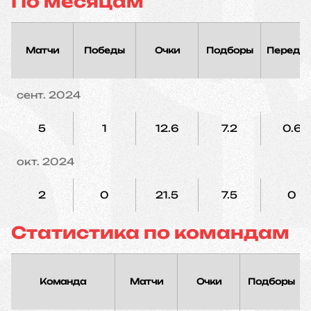
По месяцам
Матчи
Победы
Очки
Подборы
Переда
сент. 2024
5
1
12.6
7.2
0.6
окт. 2024
2
0
21.5
7.5
0
Статистика по командам
Команда
Матчи
Очки
Подборы