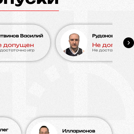
твинов Василий
Руданов Игорь
е допущен
Не допущен
 достаточно игр
Не достаточно игр
лег
Илларионов