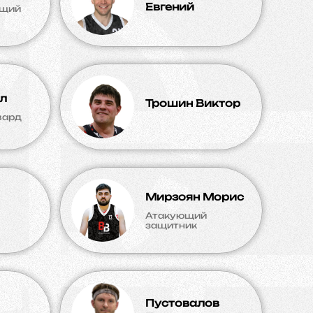
Евгений
ющий
л
Трошин Виктор
вард
Мирзоян Морис
Атакующий
защитник
Пустовалов