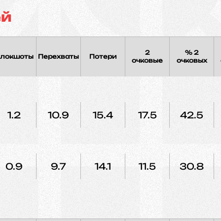
ей
2
% 2
локшоты
Перехваты
Потери
очковые
очковых
1.2
10.9
15.4
17.5
42.5
0.9
9.7
14.1
11.5
30.8