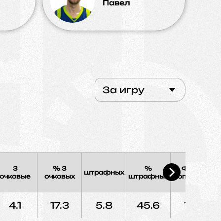
Павел
За игру
3
% 3
%
Фолы
штрафных
Э
очковые
очковых
штрафных
соперника
4.1
17.3
5.8
45.6
11.9