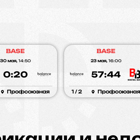
BASE
BASE
30 мая,
14:50
23 мая,
16:00
0:20
57:44
Профсоюзная
1 / 2
Профсоюзна
икации и нед