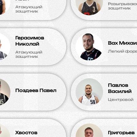
Разыгрыва
Атакующий
защитник
защитник
Герасимов
Вах Михаи
Николай
Легкий фор
Атакующий
защитник
Павлов
Поздеев Павел
Василий
Центровой
Хвостов
Григорьев