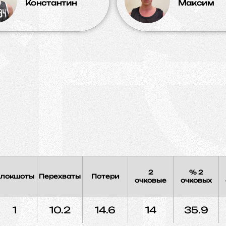
Константин
Максим
2
% 2
локшоты
Перехваты
Потери
очковые
очковых
1
10.2
14.6
14
35.9