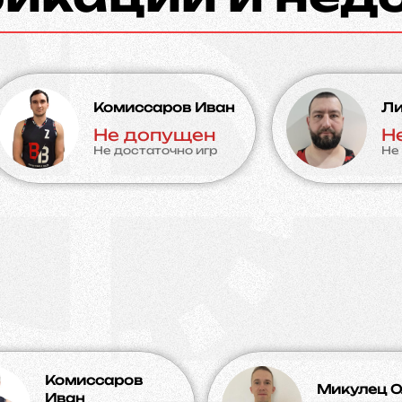
Комиссаров Иван
Ли
Не допущен
Н
Не достаточно игр
Не
Комиссаров
Микулец О
Иван