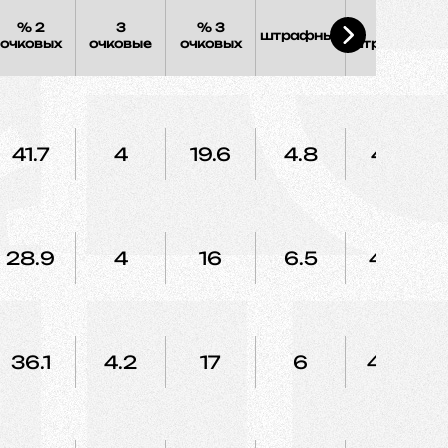
% 2
3
% 3
%
штрафных
очковых
очковые
очковых
штрафных
41.7
4
19.6
4.8
42.1
28.9
4
16
6.5
47.2
36.1
4.2
17
6
44.4