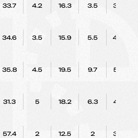
33.7
4.2
16.3
3.5
33.3
34.6
3.5
15.9
5.5
48.8
35.8
4.5
19.5
9.7
52.7
31.3
5
18.2
6.3
48.7
57.4
2
12.5
2
33.3