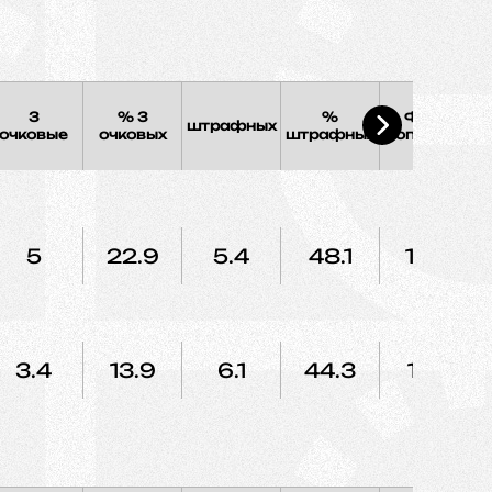
3
% 3
%
Фолы
штрафных
Э
очковые
очковых
штрафных
соперника
5
22.9
5.4
48.1
10.9
3.4
13.9
6.1
44.3
12.7