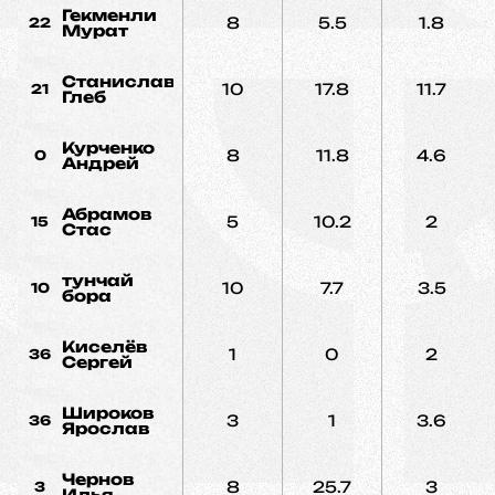
Гекменли
8
5.5
1.8
22
Мурат
Станиславчик
10
17.8
11.7
21
Глеб
Курченко
8
11.8
4.6
0
Андрей
Абрамов
5
10.2
2
15
Стас
тунчай
10
7.7
3.5
10
бора
Киселёв
1
0
2
36
Сергей
Широков
3
1
3.6
36
Ярослав
Чернов
8
25.7
3
3
Илья