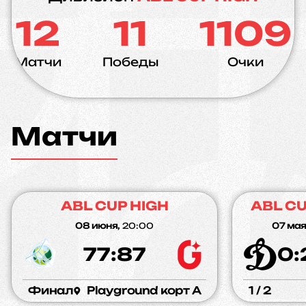
12
11
1109
Матчи
Победы
Очки
Матчи
ABL CUP HIGH
ABL CU
08 июня,
20:00
07 мая
77:87
0:
Финал
Playground корт A
1 / 2