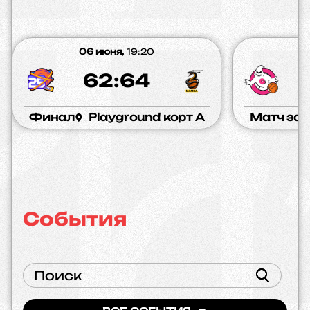
06 июня,
19:20
0
62:64
Финал
Playground корт A
Матч за 
События