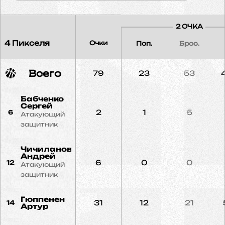
2 ОЧКА
4 Пикселя
Очки
Поп.
Брос.
Всего
79
23
53
Бабченко
Сергей
2
1
5
6
Атакующий
защитник
Чичиланов
Андрей
6
0
0
12
Атакующий
защитник
Гюппенен
31
12
21
14
Артур