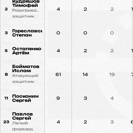
Кудряшов
Тимофей
4
2
2
2
Разыгрывающий
защитник
Гореславский
0
0
0
3
Степан
Остапенко
4
2
2
5
Артём
Бойматов
Ислам
61
14
19
8
Атакующий
защитник
Посконин
9
3
4
11
Сергей
Павлов
Сергей
4
2
3
23
Легкий
форвард