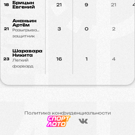
Брицын
21
9
21
18
Евгений
Ананьин
Артём
3
0
2
21
Разыгрывающий
защитник
Шаравара
Никита
16
1
4
23
Легкий
форвард
Политика конфиденциальности