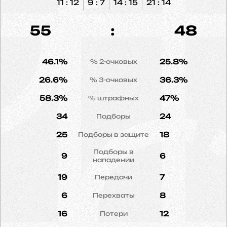
11 : 12
9 : 7
14 : 15
21 : 14
55
:
48
46.1%
25.8%
% 2-очковых
26.6%
36.3%
% 3-очковых
58.3%
47%
% штрафных
34
24
Подборы
25
18
Подборы в защите
Подборы в
9
6
нападении
19
7
Передачи
6
8
Перехваты
16
12
Потери