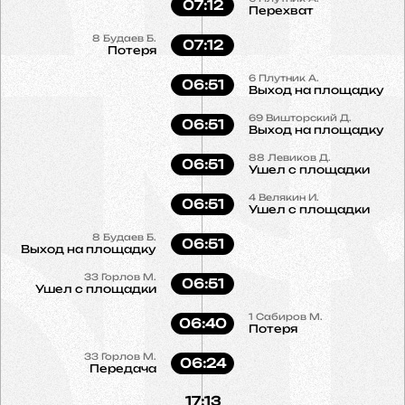
07:12
Перехват
8
Будаев Б.
07:12
Потеря
6
Плутник А.
06:51
Выход на площадку
69
Вишторский Д.
06:51
Выход на площадку
88
Левиков Д.
06:51
Ушел с площадки
4
Велякин И.
06:51
Ушел с площадки
8
Будаев Б.
06:51
Выход на площадку
33
Горлов М.
06:51
Ушел с площадки
1
Сабиров М.
06:40
Потеря
33
Горлов М.
06:24
Передача
17:13