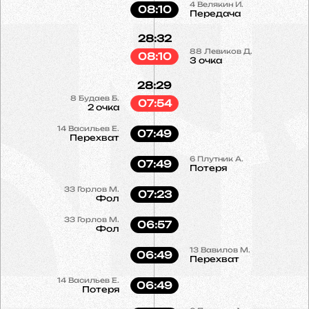
4
Велякин И.
08:10
Передача
28:32
88
Левиков Д.
08:10
3 очка
28:29
8
Будаев Б.
07:54
2 очка
14
Васильев Е.
07:49
Перехват
6
Плутник А.
07:49
Потеря
33
Горлов М.
07:23
Фол
33
Горлов М.
06:57
Фол
13
Вавилов М.
06:49
Перехват
14
Васильев Е.
06:49
Потеря