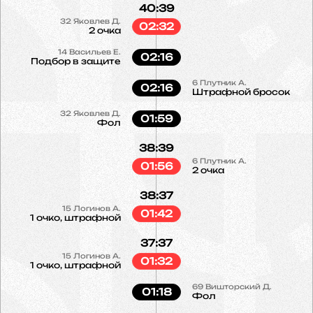
40:39
32
Яковлев Д.
02:32
2 очка
14
Васильев Е.
02:16
Подбор в защите
6
Плутник А.
02:16
Штрафной бросок
32
Яковлев Д.
01:59
Фол
38:39
6
Плутник А.
01:56
2 очка
38:37
15
Логинов А.
01:42
1 очко, штрафной
37:37
15
Логинов А.
01:32
1 очко, штрафной
69
Вишторский Д.
01:18
Фол