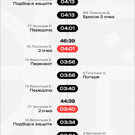
04:13
Подбор в защите
88
Левиков Д.
04:13
Бросок 3 очка
77
Уразаев Р.
04:01
Передача
46:39
15
Логинов А.
04:01
2 очка
14
Васильев Е.
03:56
Перехват
6
Плутник А.
03:56
Потеря
14
Васильев Е.
03:40
Передача
44:39
77
Уразаев Р.
03:40
2 очка
14
Васильев Е.
03:34
Подбор в защите
4
Велякин И.