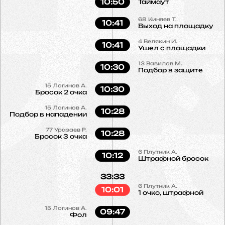
10:50
Таймаут
68
Киняев Т.
10:41
Выход на площадку
4
Велякин И.
10:41
Ушел с площадки
13
Вавилов М.
10:30
Подбор в защите
15
Логинов А.
10:30
Бросок 2 очка
15
Логинов А.
10:28
Подбор в нападении
77
Уразаев Р.
10:28
Бросок 3 очка
6
Плутник А.
10:12
Штрафной бросок
33:33
6
Плутник А.
10:01
1 очко, штрафной
15
Логинов А.
09:47
Фол