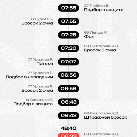
27
Любкин Б.
07:55
Подбор в защите
8
Будаев Б.
07:55
Бросок 2 очка
95
Легков Р.
07:25
Фол
69
Вишторский Д.
07:20
Бросок 3 очка
77
Уразаев Р.
07:07
Потеря
77
Уразаев Р.
06:56
Подбор в нападении
77
Уразаев Р.
06:56
Бросок 2 очка
14
Васильев Е.
06:43
Подбор в защите
69
Вишторский Д.
06:43
Штрафной бросок
48:40
69
Вишторский Д.
06:33