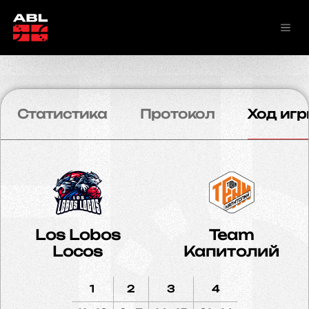
Статистика
Протокол
Ход игр
Los Lobos
Team
Locos
Капитолий
1
2
3
4