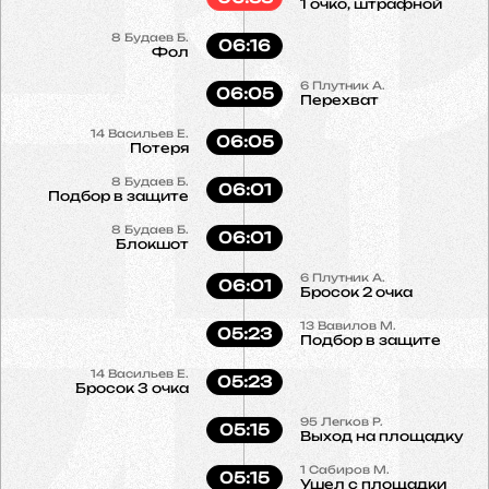
1 очко, штрафной
8
Будаев Б.
06:16
Фол
6
Плутник А.
06:05
Перехват
14
Васильев Е.
06:05
Потеря
8
Будаев Б.
06:01
Подбор в защите
8
Будаев Б.
06:01
Блокшот
6
Плутник А.
06:01
Бросок 2 очка
13
Вавилов М.
05:23
Подбор в защите
14
Васильев Е.
05:23
Бросок 3 очка
95
Легков Р.
05:15
Выход на площадку
1
Сабиров М.
05:15
Ушел с площадки