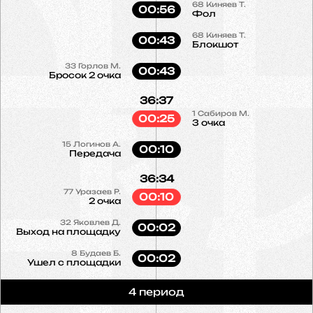
68
Киняев Т.
00:56
Фол
68
Киняев Т.
00:43
Блокшот
33
Горлов М.
00:43
Бросок 2 очка
36:37
1
Сабиров М.
00:25
3 очка
15
Логинов А.
00:10
Передача
36:34
77
Уразаев Р.
00:10
2 очка
32
Яковлев Д.
00:02
Выход на площадку
8
Будаев Б.
00:02
Ушел с площадки
4 период