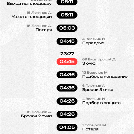
05:11
Выход на площадку
15
Логинов А.
05:11
Ушел с площадки
15
Логинов А.
05:03
Потеря
4
Велякин И.
04:45
Передача
23:27
69
Вишторский Д.
04:45
3 очка
13
Вавилов М.
04:36
Подбор в нападении
6
Плутник А.
04:36
Бросок 3 очка
4
Велякин И.
04:26
Подбор в защите
15
Логинов А.
04:26
Бросок 2 очка
1
Сабиров М.
04:05
Потеря