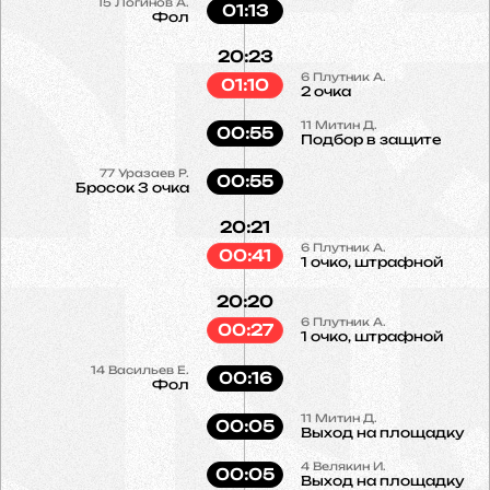
15
Логинов А.
01:13
Фол
20:23
6
Плутник А.
01:10
2 очка
11
Митин Д.
00:55
Подбор в защите
77
Уразаев Р.
00:55
Бросок 3 очка
20:21
6
Плутник А.
00:41
1 очко, штрафной
20:20
6
Плутник А.
00:27
1 очко, штрафной
14
Васильев Е.
00:16
Фол
11
Митин Д.
00:05
Выход на площадку
4
Велякин И.
00:05
Выход на площадку