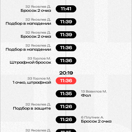
32
Яковлев Д.
11:41
Бросок 2 очка
32
Яковлев Д.
11:39
Подбор в нападении
32
Яковлев Д.
11:39
Бросок 2 очка
32
Яковлев Д.
11:36
Подбор в нападении
33
Горлов М.
11:36
Штрафной бросок
20:19
33
Горлов М.
11:36
1 очко, штрафной
13
Вавилов М.
11:35
Фол
32
Яковлев Д.
11:26
Подбор в защите
6
Плутник А.
11:26
Бросок 2 очка
32
Яковлев Д.