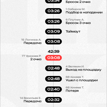
03:34
Бросок 2 очка
1
Сабиров М.
03:26
Подбор в нападении
6
Плутник А.
03:26
Бросок 3 очка
03:09
Таймаут
15
Логинов А.
03:08
Передача
42:39
77
Уразаев Р.
03:08
2 очка
4
Велякин И.
02:48
Выход на площадку
68
Киняев Т.
02:48
Ушел с площадки
68
Киняев Т.
02:40
Потеря
14
Васильев Е.
02:32
Передача