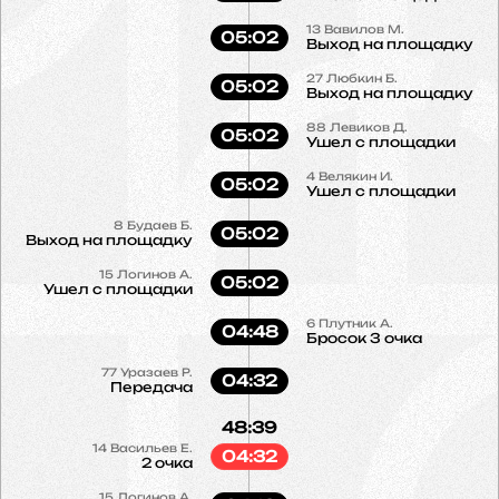
13
Вавилов М.
05:02
Выход на площадку
27
Любкин Б.
05:02
Выход на площадку
88
Левиков Д.
05:02
Ушел с площадки
4
Велякин И.
05:02
Ушел с площадки
8
Будаев Б.
05:02
Выход на площадку
15
Логинов А.
05:02
Ушел с площадки
6
Плутник А.
04:48
Бросок 3 очка
77
Уразаев Р.
04:32
Передача
48:39
14
Васильев Е.
04:32
2 очка
15
Логинов А.