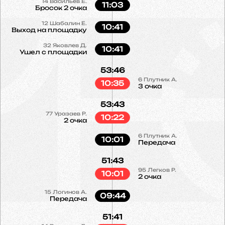
14
Васильев Е.
11:03
Бросок 2 очка
12
Шабалин Е.
10:41
Выход на площадку
32
Яковлев Д.
10:41
Ушел с площадки
53:46
6
Плутник А.
10:35
3 очка
53:43
77
Уразаев Р.
10:22
2 очка
6
Плутник А.
10:01
Передача
51:43
95
Легков Р.
10:01
2 очка
15
Логинов А.
09:44
Передача
51:41