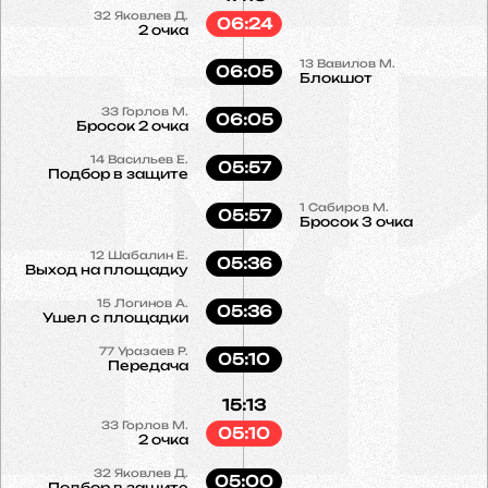
32
Яковлев Д.
06:24
2 очка
13
Вавилов М.
06:05
Блокшот
33
Горлов М.
06:05
Бросок 2 очка
14
Васильев Е.
05:57
Подбор в защите
1
Сабиров М.
05:57
Бросок 3 очка
12
Шабалин Е.
05:36
Выход на площадку
15
Логинов А.
05:36
Ушел с площадки
77
Уразаев Р.
05:10
Передача
15:13
33
Горлов М.
05:10
2 очка
32
Яковлев Д.
05:00
Подбор в защите