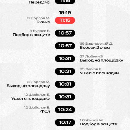
11:15
Передача
19:19
33
Горлов М.
11:15
2 очка
8
Будаев Б.
10:57
Подбор в защите
69
Вишторский Д.
10:57
Бросок 2 очка
27
Любкин Б.
10:31
Выход на площадку
95
Легков Р.
10:31
Ушел с площадки
33
Горлов М.
10:31
Выход на площадку
12
Шабалин Е.
10:31
Ушел с площадки
12
Шабалин Е.
10:24
Фол
1
Сабиров М.
10:17
Подбор в защите