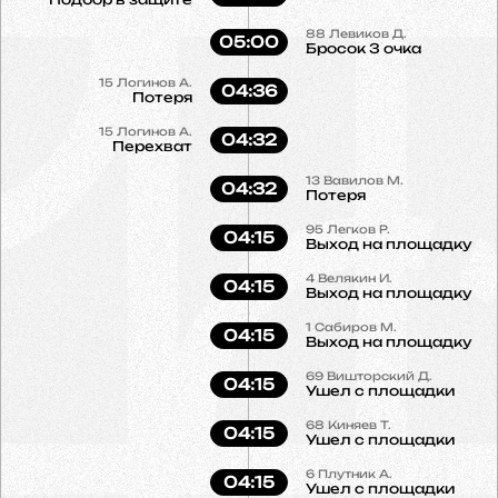
88
Левиков Д.
05:00
Бросок 3 очка
15
Логинов А.
04:36
Потеря
15
Логинов А.
04:32
Перехват
13
Вавилов М.
04:32
Потеря
95
Легков Р.
04:15
Выход на площадку
4
Велякин И.
04:15
Выход на площадку
1
Сабиров М.
04:15
Выход на площадку
69
Вишторский Д.
04:15
Ушел с площадки
68
Киняев Т.
04:15
Ушел с площадки
6
Плутник А.
04:15
Ушел с площадки