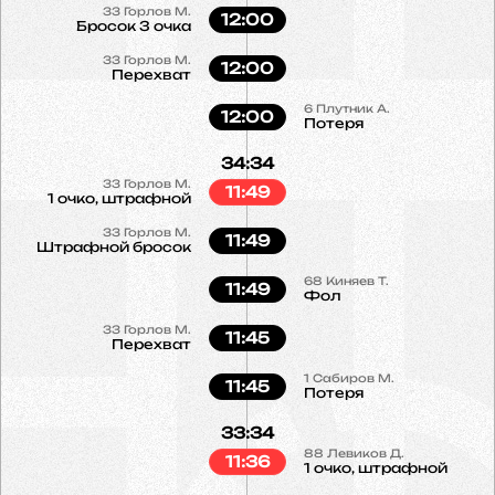
33
Горлов М.
12:00
Бросок 3 очка
33
Горлов М.
12:00
Перехват
6
Плутник А.
12:00
Потеря
34:34
33
Горлов М.
11:49
1 очко, штрафной
33
Горлов М.
11:49
Штрафной бросок
68
Киняев Т.
11:49
Фол
33
Горлов М.
11:45
Перехват
1
Сабиров М.
11:45
Потеря
33:34
88
Левиков Д.
11:36
1 очко, штрафной