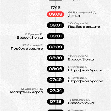
17:16
69
Вишторский Д.
09:08
3 очка
1
Сабиров М.
09:01
Подбор в защите
8
Будаев Б.
09:01
Бросок 3 очка
77
Уразаев Р.
08:39
Подбор в защите
1
Сабиров М.
08:39
Бросок 3 очка
6
Плутник А.
08:06
Штрафной бросок
6
Плутник А.
07:49
Штрафной бросок
12
Шабалин Е.
07:24
Неспортиный фол
13
Вавилов М.
07:18
Бросок 2 очка
6
Плутник А.