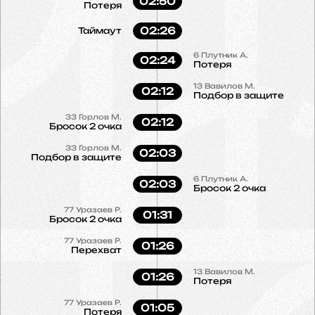
02:50
Потеря
02:26
Таймаут
6
Плутник А.
02:24
Потеря
13
Вавилов М.
02:12
Подбор в защите
33
Горлов М.
02:12
Бросок 2 очка
33
Горлов М.
02:03
Подбор в защите
6
Плутник А.
02:03
Бросок 2 очка
77
Уразаев Р.
01:31
Бросок 2 очка
77
Уразаев Р.
01:26
Перехват
13
Вавилов М.
01:26
Потеря
77
Уразаев Р.
01:05
Потеря