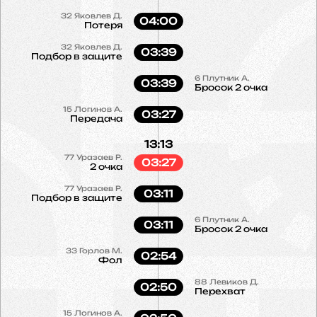
32
Яковлев Д.
04:00
Потеря
32
Яковлев Д.
03:39
Подбор в защите
6
Плутник А.
03:39
Бросок 2 очка
15
Логинов А.
03:27
Передача
13:13
77
Уразаев Р.
03:27
2 очка
77
Уразаев Р.
03:11
Подбор в защите
6
Плутник А.
03:11
Бросок 2 очка
33
Горлов М.
02:54
Фол
88
Левиков Д.
02:50
Перехват
15
Логинов А.