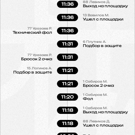
88
Левиков Д.
11:36
Выход на площадку
13
Вавилов М.
11:36
Ушел с площадки
77
Уразаев Р.
11:36
Технический фол
6
Плутник А.
11:31
Подбор в защите
77
Уразаев Р.
11:31
Бросок 2 очка
15
Логинов А.
11:21
Подбор в защите
1
Сабиров М.
11:21
Бросок 2 очка
1
Сабиров М.
11:20
Фол
1
Сабиров М.
11:18
Выход на площадку
88
Левиков Д.
11:18
Ушел с площадки