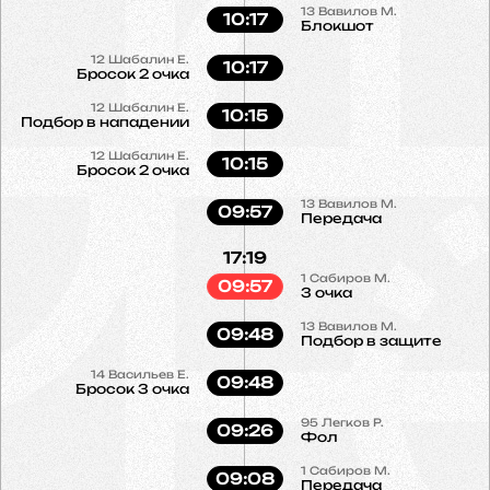
13
Вавилов М.
10:17
Блокшот
12
Шабалин Е.
10:17
Бросок 2 очка
12
Шабалин Е.
10:15
Подбор в нападении
12
Шабалин Е.
10:15
Бросок 2 очка
13
Вавилов М.
09:57
Передача
17:19
1
Сабиров М.
09:57
3 очка
13
Вавилов М.
09:48
Подбор в защите
14
Васильев Е.
09:48
Бросок 3 очка
95
Легков Р.
09:26
Фол
1
Сабиров М.
09:08
Передача