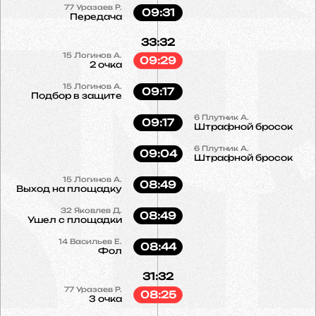
77
Уразаев Р.
09:31
Передача
33:32
15
Логинов А.
09:29
2 очка
15
Логинов А.
09:17
Подбор в защите
6
Плутник А.
09:17
Штрафной бросок
6
Плутник А.
09:04
Штрафной бросок
15
Логинов А.
08:49
Выход на площадку
32
Яковлев Д.
08:49
Ушел с площадки
14
Васильев Е.
08:44
Фол
31:32
77
Уразаев Р.
08:25
3 очка