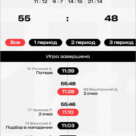
11 : 12
9 : 7
14 : 15
21 : 14
55
:
48
Все
1 период
2 период
3 период
Игра завершена
15
Логинов А.
11:39
Потеря
55:48
69
Вишторский Д.
11:28
2 очка
55:46
77
Уразаев Р.
11:10
2 очка
14
Васильев Е.
11:03
Подбор в нападении