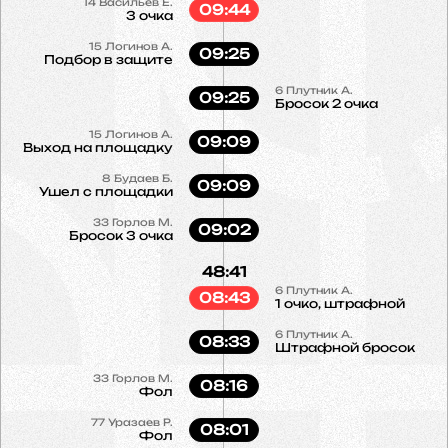
14
Васильев Е.
09:44
3 очка
15
Логинов А.
09:25
Подбор в защите
6
Плутник А.
09:25
Бросок 2 очка
15
Логинов А.
09:09
Выход на площадку
8
Будаев Б.
09:09
Ушел с площадки
33
Горлов М.
09:02
Бросок 3 очка
48:41
6
Плутник А.
08:43
1 очко, штрафной
6
Плутник А.
08:33
Штрафной бросок
33
Горлов М.
08:16
Фол
77
Уразаев Р.
08:01
Фол