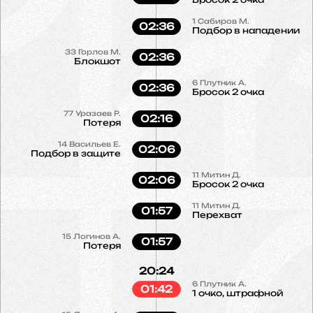
1
Сабиров М.
02:36
Подбор в нападении
33
Горлов М.
02:36
Блокшот
6
Плутник А.
02:36
Бросок 2 очка
77
Уразаев Р.
02:16
Потеря
14
Васильев Е.
02:06
Подбор в защите
11
Митин Д.
02:06
Бросок 2 очка
11
Митин Д.
01:57
Перехват
15
Логинов А.
01:57
Потеря
20:24
6
Плутник А.
01:42
1 очко, штрафной