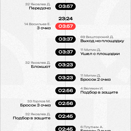
32
Яковлев Д.
03:57
Передача
23:24
14
Васильев Е.
03:57
3 очка
69
Вишторский Д.
03:37
Выход на площадку
11
Митин Д.
03:37
Ушел с площадки
32
Яковлев Д.
03:23
Блокшот
11
Митин Д.
03:23
Бросок 2 очка
4
Велякин И.
02:56
Подбор в защите
33
Горлов М.
02:56
Бросок 3 очка
32
Яковлев Д.
02:45
Подбор в защите
6
Плутник А.
02:45
Бросок 2 очка