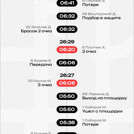
6
Плутник А.
06:41
Потеря
69
Вишторский Д.
06:32
Подбор в защите
32
Яковлев Д.
06:32
Бросок 2 очка
26:29
6
Плутник А.
06:20
2 очка
8
Будаев Б.
06:06
Передача
26:27
33
Горлов М.
06:06
3 очка
88
Левиков Д.
05:50
Выход на площадку
1
Сабиров М.
05:50
Ушел с площадки
1
Сабиров М.
05:38
Потеря
8
Будаев Б.