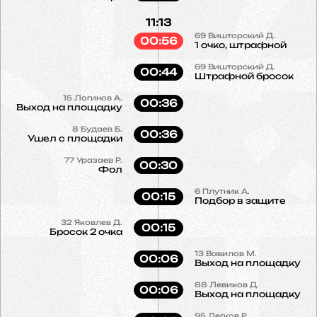
11:13
69
Вишторский Д.
00:56
1 очко, штрафной
69
Вишторский Д.
00:44
Штрафной бросок
15
Логинов А.
00:36
Выход на площадку
8
Будаев Б.
00:36
Ушел с площадки
77
Уразаев Р.
00:30
Фол
6
Плутник А.
00:15
Подбор в защите
32
Яковлев Д.
00:15
Бросок 2 очка
13
Вавилов М.
00:06
Выход на площадку
88
Левиков Д.
00:06
Выход на площадку
95
Легков Р.