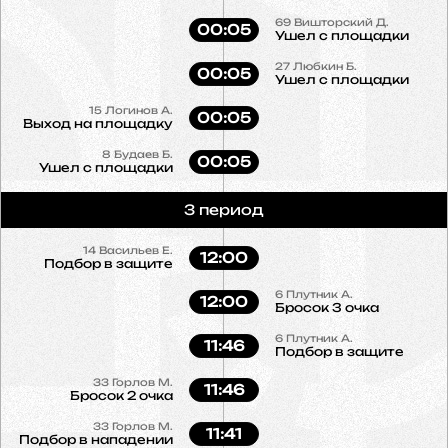
69
Вишторский Д.
00:05
Ушел с площадки
27
Любкин Б.
00:05
Ушел с площадки
15
Логинов А.
00:05
Выход на площадку
8
Будаев Б.
00:05
Ушел с площадки
3 период
14
Васильев Е.
12:00
Подбор в защите
6
Плутник А.
12:00
Бросок 3 очка
6
Плутник А.
11:46
Подбор в защите
33
Горлов М.
11:46
Бросок 2 очка
33
Горлов М.
11:41
Подбор в нападении