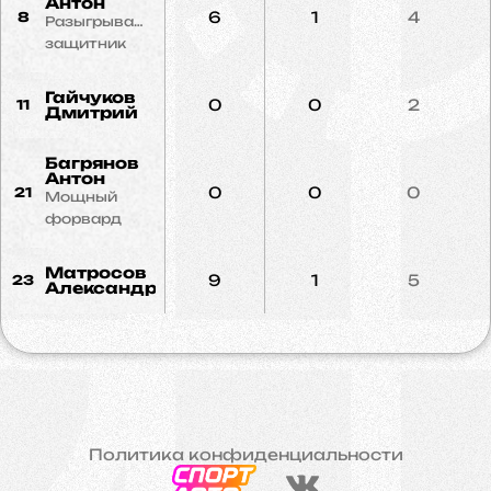
Антон
6
1
4
8
Разыгрывающий
защитник
Гайчуков
0
0
2
11
Дмитрий
Багрянов
Антон
0
0
0
21
Мощный
форвард
Матросов
9
1
5
23
Александр
Политика конфиденциальности