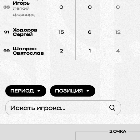
Игорь
0
0
0
33
Легкий
форвард
Ходоров
15
6
12
91
Сергей
Шапран
2
1
4
99
Святослав
ПЕРИОД
ПОЗИЦИЯ
2 ОЧКА