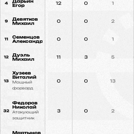
Дарьин
12
0
1
4
Егор
Девятков
0
0
2
9
Михаил
Семенцов
0
0
1
11
Александр
Дуэль
11
3
5
12
Михаил
Хузеев
Виталий
0
0
13
13
Мощный
форвард
Федоров
Николай
3
0
2
32
Атакующий
защитник
Мартынов