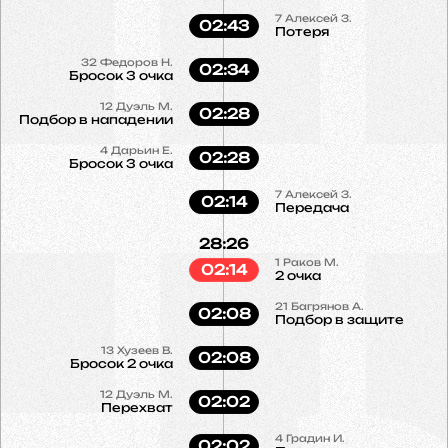
7
Алексей З.
02:43
Потеря
32
Федоров Н.
02:34
Бросок 3 очка
12
Дуэль М.
02:28
Подбор в нападении
4
Дарьин Е.
02:28
Бросок 3 очка
7
Алексей З.
02:14
Передача
28:26
1
Раков М.
02:14
2 очка
21
Багрянов А.
02:08
Подбор в защите
13
Хузеев В.
02:08
Бросок 2 очка
12
Дуэль М.
02:02
Перехват
4
Градин И.
02:02