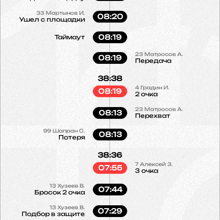
33
Мартынов И.
08:20
Ушел с площадки
08:19
Таймаут
23
Матросов А.
08:19
Передача
38:38
4
Градин И.
08:19
2 очка
23
Матросов А.
08:13
Перехват
99
Шапран С.
08:13
Потеря
38:36
7
Алексей З.
07:55
3 очка
13
Хузеев В.
07:44
Бросок 2 очка
13
Хузеев В.
07:29
Подбор в защите