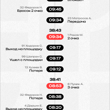
32
Федоров Н.
09:45
Бросок 2 очка
23
Матросов А.
09:34
Передача
38:43
1
Раков М.
09:34
2 очка
91
Ходоров С.
09:17
Выход на площадку
99
Шапран С.
09:17
Ушел с площадки
13
Хузеев В.
09:12
Потеря
38:41
8
Пуник А.
08:53
3 очка
32
Федоров Н.
08:38
Потеря
4
Дарьин Е.
08:20
Выход на площадку