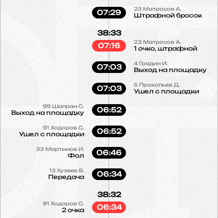
23
Матросов А.
07:29
Штрафной бросок
38:33
23
Матросов А.
07:16
1 очко, штрафной
4
Градин И.
07:03
Выход на площадку
5
Прокопьев Д.
07:03
Ушел с площадки
99
Шапран С.
06:52
Выход на площадку
91
Ходоров С.
06:52
Ушел с площадки
33
Мартынов И.
06:46
Фол
13
Хузеев В.
06:34
Передача
38:32
91
Ходоров С.
06:34
2 очка