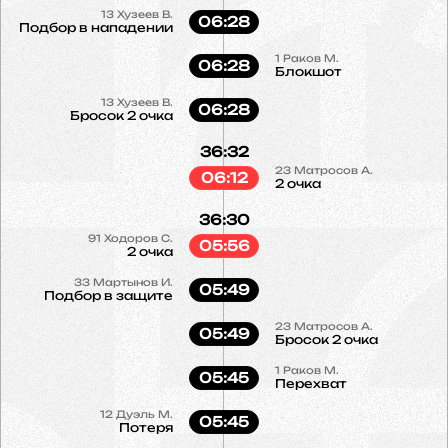
13
Хузеев В.
06:28
Подбор в нападении
1
Раков М.
06:28
Блокшот
13
Хузеев В.
06:28
Бросок 2 очка
36:32
23
Матросов А.
06:12
2 очка
36:30
91
Ходоров С.
05:56
2 очка
33
Мартынов И.
05:49
Подбор в защите
23
Матросов А.
05:49
Бросок 2 очка
1
Раков М.
05:45
Перехват
12
Дуэль М.
05:45
Потеря