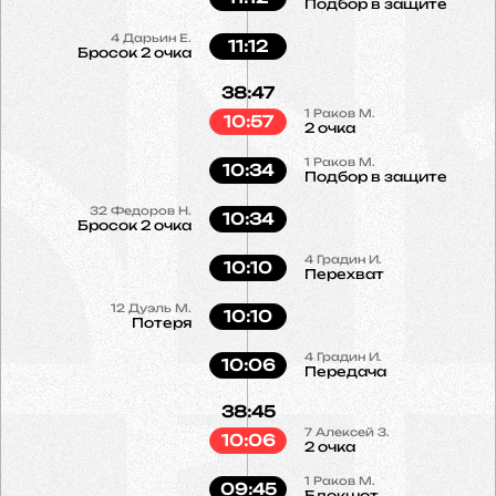
Подбор в защите
4
Дарьин Е.
11:12
Бросок 2 очка
38:47
1
Раков М.
10:57
2 очка
1
Раков М.
10:34
Подбор в защите
32
Федоров Н.
10:34
Бросок 2 очка
4
Градин И.
10:10
Перехват
12
Дуэль М.
10:10
Потеря
4
Градин И.
10:06
Передача
38:45
7
Алексей З.
10:06
2 очка
1
Раков М.
09:45
Блокшот