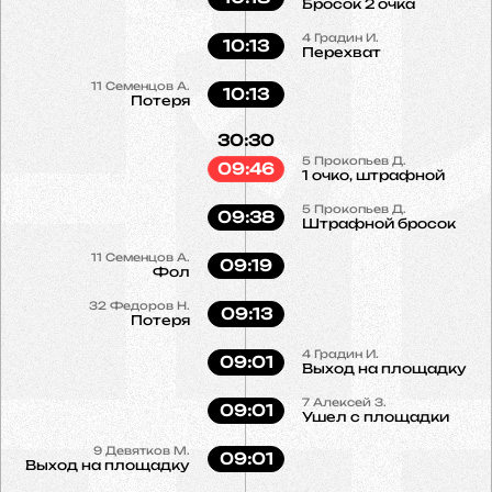
Бросок 2 очка
4
Градин И.
10:13
Перехват
11
Семенцов А.
10:13
Потеря
30:30
5
Прокопьев Д.
09:46
1 очко, штрафной
5
Прокопьев Д.
09:38
Штрафной бросок
11
Семенцов А.
09:19
Фол
32
Федоров Н.
09:13
Потеря
4
Градин И.
09:01
Выход на площадку
7
Алексей З.
09:01
Ушел с площадки
9
Девятков М.
09:01
Выход на площадку