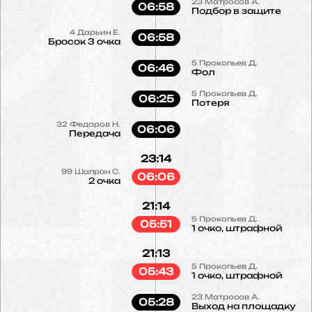
23
Матросов А.
06:58
Подбор в защите
4
Дарьин Е.
06:58
Бросок 3 очка
5
Прокопьев Д.
06:46
Фол
5
Прокопьев Д.
06:25
Потеря
32
Федоров Н.
06:06
Передача
23:14
99
Шапран С.
06:06
2 очка
21:14
5
Прокопьев Д.
05:51
1 очко, штрафной
21:13
5
Прокопьев Д.
05:43
1 очко, штрафной
23
Матросов А.
05:28
Выход на площадку