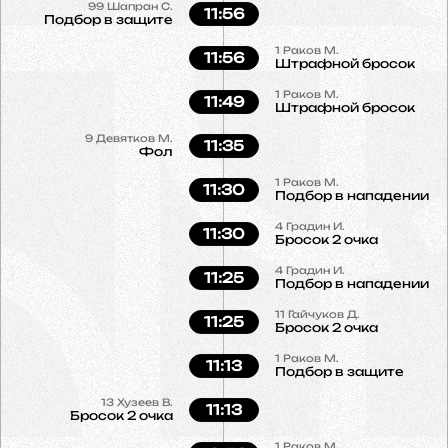
99
Шапран С.
11:56
Подбор в защите
1
Раков М.
11:56
Штрафной бросок
1
Раков М.
11:49
Штрафной бросок
9
Девятков М.
11:35
Фол
1
Раков М.
11:30
Подбор в нападении
4
Градин И.
11:30
Бросок 2 очка
4
Градин И.
11:25
Подбор в нападении
11
Гайчуков Д.
11:25
Бросок 2 очка
1
Раков М.
11:13
Подбор в защите
13
Хузеев В.
11:13
Бросок 2 очка
1
Раков М.