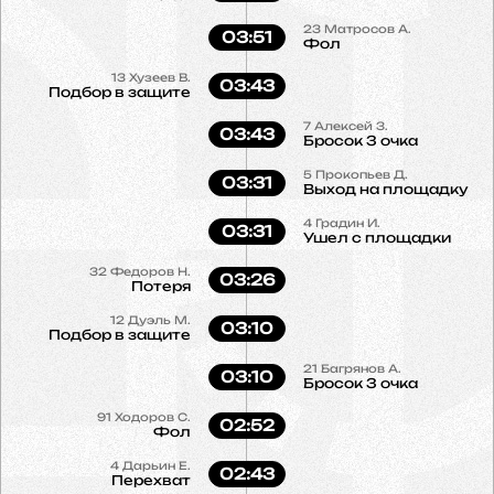
23
Матросов А.
03:51
Фол
13
Хузеев В.
03:43
Подбор в защите
7
Алексей З.
03:43
Бросок 3 очка
5
Прокопьев Д.
03:31
Выход на площадку
4
Градин И.
03:31
Ушел с площадки
32
Федоров Н.
03:26
Потеря
12
Дуэль М.
03:10
Подбор в защите
21
Багрянов А.
03:10
Бросок 3 очка
91
Ходоров С.
02:52
Фол
4
Дарьин Е.
02:43
Перехват