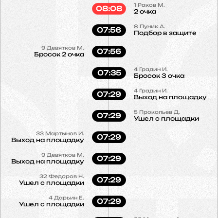
1
Раков М.
08:08
2 очка
8
Пуник А.
07:56
Подбор в защите
9
Девятков М.
07:56
Бросок 2 очка
4
Градин И.
07:35
Бросок 3 очка
4
Градин И.
07:29
Выход на площадку
5
Прокопьев Д.
07:29
Ушел с площадки
33
Мартынов И.
07:29
Выход на площадку
9
Девятков М.
07:29
Выход на площадку
32
Федоров Н.
07:29
Ушел с площадки
4
Дарьин Е.
07:29
Ушел с площадки