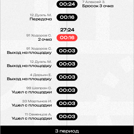
7
Алексей З.
00:24
Бросок 3 очка
12
Дуэль М.
00:16
Передача
27:24
91
Ходоров С.
00:16
2 очка
91
Ходоров С.
00:03
Выход на площадку
12
Дуэль М.
00:03
Выход на площадку
4
Дарьин Е.
00:03
Выход на площадку
99
Шапран С.
00:03
Ушел с площадки
33
Мартынов И.
00:03
Ушел с площадки
11
Семенцов А.
00:03
Ушел с площадки
3 период