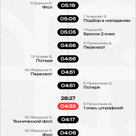
4
Дарьин Е.
05:19
Фол
7
Алексей З.
05:05
Подбор в нападении
1
Раков М.
05:05
Бросок 2 очка
5
Прокопьев Д.
04:56
Перехват
13
Хузеев В.
04:56
Потеря
32
Федоров Н.
04:51
Перехват
5
Прокопьев Д.
04:51
Потеря
28:27
5
Прокопьев Д.
04:33
1 очко, штрафной
32
Федоров Н.
04:17
Технический фол
32
Федоров Н.
04:06
Фол