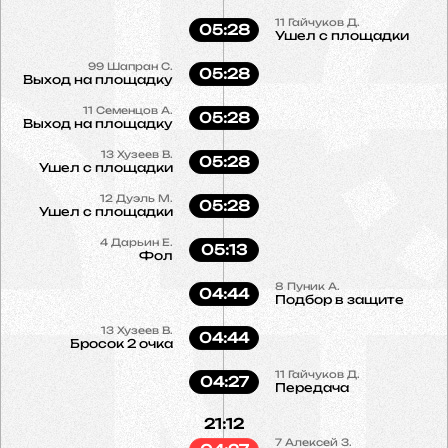
11
Гайчуков Д.
05:28
Ушел с площадки
99
Шапран С.
05:28
Выход на площадку
11
Семенцов А.
05:28
Выход на площадку
13
Хузеев В.
05:28
Ушел с площадки
12
Дуэль М.
05:28
Ушел с площадки
4
Дарьин Е.
05:13
Фол
8
Пуник А.
04:44
Подбор в защите
13
Хузеев В.
04:44
Бросок 2 очка
11
Гайчуков Д.
04:27
Передача
21:12
7
Алексей З.