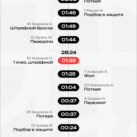
Потеря
1
Раков М.
01:49
Подбор в защите
91
Ходоров С.
01:49
Штрафной бросок
12
Дуэль М.
01:44
Передача
28:24
91
Ходоров С.
01:39
1 очко, штрафной
7
Алексей З.
01:25
Фол
23
Матросов А.
01:04
Потеря
4
Градин И.
00:37
Перехват
91
Ходоров С.
00:37
Потеря
13
Хузеев В.
00:24
Подбор в защите