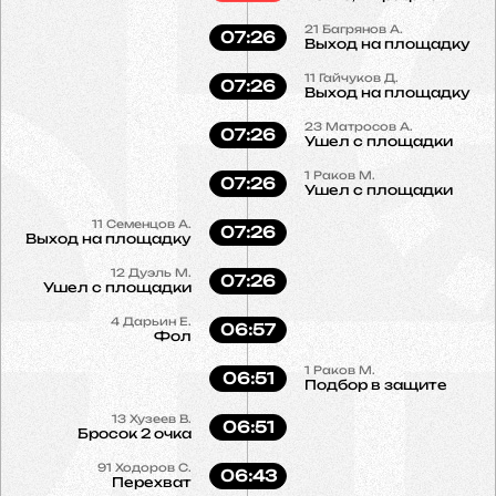
21
Багрянов А.
07:26
Выход на площадку
11
Гайчуков Д.
07:26
Выход на площадку
23
Матросов А.
07:26
Ушел с площадки
1
Раков М.
07:26
Ушел с площадки
11
Семенцов А.
07:26
Выход на площадку
12
Дуэль М.
07:26
Ушел с площадки
4
Дарьин Е.
06:57
Фол
1
Раков М.
06:51
Подбор в защите
13
Хузеев В.
06:51
Бросок 2 очка
91
Ходоров С.
06:43
Перехват