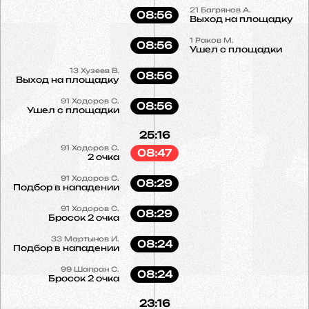
21
Багрянов А.
08:56
Выход на площадку
1
Раков М.
08:56
Ушел с площадки
13
Хузеев В.
08:56
Выход на площадку
91
Ходоров С.
08:56
Ушел с площадки
25:16
91
Ходоров С.
08:47
2 очка
91
Ходоров С.
08:29
Подбор в нападении
91
Ходоров С.
08:29
Бросок 2 очка
33
Мартынов И.
08:24
Подбор в нападении
99
Шапран С.
08:24
Бросок 2 очка
23:16