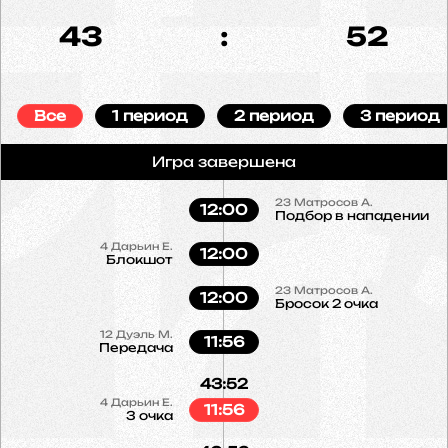
43
:
52
Все
1 период
2 период
3 период
Игра завершена
23
Матросов А.
12:00
Подбор в нападении
4
Дарьин Е.
12:00
Блокшот
23
Матросов А.
12:00
Бросок 2 очка
12
Дуэль М.
11:56
Передача
43:52
4
Дарьин Е.
11:56
3 очка