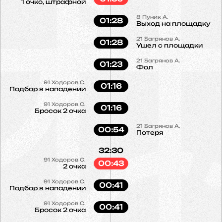
1 очко, штрафной
8
Пуник А.
01:28
Выход на площадку
21
Багрянов А.
01:28
Ушел с площадки
21
Багрянов А.
01:23
Фол
91
Ходоров С.
01:16
Подбор в нападении
91
Ходоров С.
01:16
Бросок 2 очка
21
Багрянов А.
00:54
Потеря
32:30
91
Ходоров С.
00:43
2 очка
91
Ходоров С.
00:41
Подбор в нападении
91
Ходоров С.
00:41
Бросок 2 очка