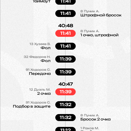
11:41
Таймаут
8
Пуник А.
11:41
Штрафной бросок
40:48
8
Пуник А.
11:41
1 очко, штрафной
13
Хузеев В.
11:41
Фол
32
Федоров Н.
11:39
Фол
91
Ходоров С.
11:39
Передача
40:47
12
Дуэль М.
11:39
2 очка
91
Ходоров С.
11:32
Подбор в защите
8
Пуник А.
11:32
Бросок 2 очка
1
Раков М.
11:12