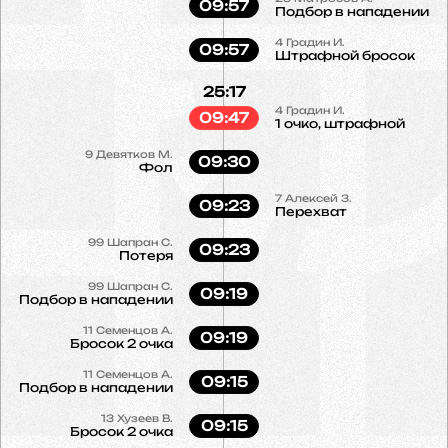
09:57
Подбор в нападении
4
Градин И.
09:57
Штрафной бросок
25:17
4
Градин И.
09:47
1 очко, штрафной
9
Девятков М.
09:30
Фол
7
Алексей З.
09:23
Перехват
99
Шапран С.
09:23
Потеря
99
Шапран С.
09:19
Подбор в нападении
11
Семенцов А.
09:19
Бросок 2 очка
11
Семенцов А.
09:15
Подбор в нападении
13
Хузеев В.
09:15
Бросок 2 очка