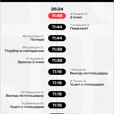
25:24
4
Градин И.
11:48
2 очка
7
Алексей З.
11:44
Перехват
99
Шапран С.
11:44
Потеря
99
Шапран С.
11:39
Подбор в нападении
13
Хузеев В.
11:39
Бросок 2 очка
1
Раков М.
11:19
Выход на площадку
8
Пуник А.
11:19
Ушел с площадки
32
Федоров Н.
11:19
Выход на площадку
9
Девятков М.
11:19
Ушел с площадки