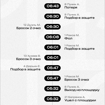
8
Пуник А.
06:43
Потеря
8
Пуник А.
06:30
Подбор в защите
12
Дуэль М.
06:30
Бросок 2 очка
1
Раков М.
06:08
Фол
1
Раков М.
06:01
Подбор в защите
13
Хузеев В.
06:01
Бросок 3 очка
4
Дарьин Е.
05:47
Подбор в защите
1
Раков М.
05:47
Бросок 3 очка
8
Пуник А.
05:32
Выход на площадку
21
Багрянов А.
05:32
Ушел с площадки