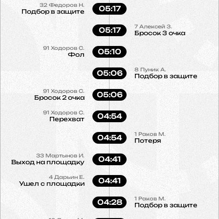
32
Федоров Н.
05:17
Подбор в защите
7
Алексей З.
05:17
Бросок 3 очка
91
Ходоров С.
05:10
Фол
8
Пуник А.
05:06
Подбор в защите
91
Ходоров С.
05:06
Бросок 2 очка
91
Ходоров С.
04:54
Перехват
1
Раков М.
04:54
Потеря
33
Мартынов И.
04:41
Выход на площадку
4
Дарьин Е.
04:41
Ушел с площадки
1
Раков М.
04:28
Подбор в защите