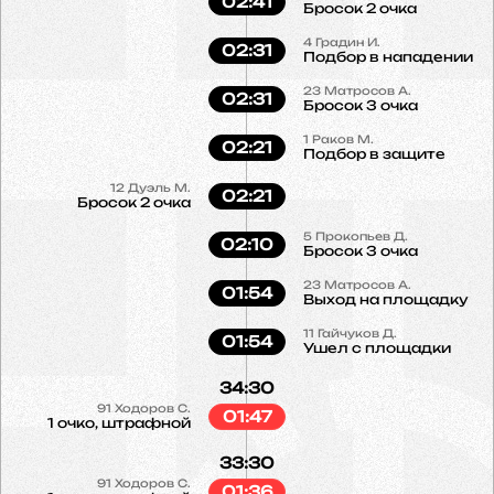
02:41
Бросок 2 очка
4
Градин И.
02:31
Подбор в нападении
23
Матросов А.
02:31
Бросок 3 очка
1
Раков М.
02:21
Подбор в защите
12
Дуэль М.
02:21
Бросок 2 очка
5
Прокопьев Д.
02:10
Бросок 3 очка
23
Матросов А.
01:54
Выход на площадку
11
Гайчуков Д.
01:54
Ушел с площадки
34:30
91
Ходоров С.
01:47
1 очко, штрафной
33:30
91
Ходоров С.
01:36