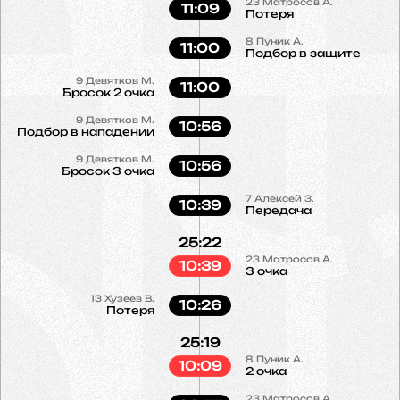
23
Матросов А.
11:09
Потеря
8
Пуник А.
11:00
Подбор в защите
9
Девятков М.
11:00
Бросок 2 очка
9
Девятков М.
10:56
Подбор в нападении
9
Девятков М.
10:56
Бросок 3 очка
7
Алексей З.
10:39
Передача
25:22
23
Матросов А.
10:39
3 очка
13
Хузеев В.
10:26
Потеря
25:19
8
Пуник А.
10:09
2 очка
23
Матросов А.