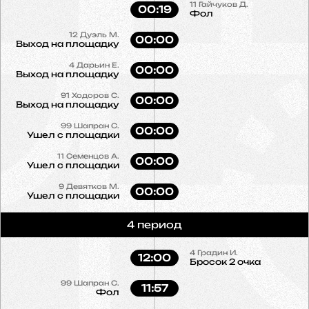
11
Гайчуков Д.
00:19
Фол
12
Дуэль М.
00:00
Выход на площадку
4
Дарьин Е.
00:00
Выход на площадку
91
Ходоров С.
00:00
Выход на площадку
99
Шапран С.
00:00
Ушел с площадки
11
Семенцов А.
00:00
Ушел с площадки
9
Девятков М.
00:00
Ушел с площадки
4 период
4
Градин И.
12:00
Бросок 2 очка
99
Шапран С.
11:57
Фол