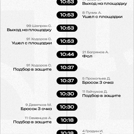
10:53
Выход на площадку
8
Пуник А.
10:53
Ушел с площадки
99
Шапран С.
10:53
Выход на площадку
91
Ходоров С.
10:53
Ушел с площадки
21
Багрянов А.
10:44
Фол
91
Ходоров С.
10:37
Подбор в защите
5
Прокопьев Д.
10:37
Бросок 3 очка
11
Гайчуков Д.
10:30
Подбор в защите
9
Девятков М.
10:30
Бросок 3 очка
11
Семенцов А.
10:18
Подбор в защите
4
Градин И.
10:18