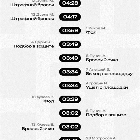
12
Дуэль М.
04:28
Штрафной бросок
12
Дуэль М.
04:17
Штрафной бросок
1
Раков М.
03:59
Фол
4
Дарьин Е.
03:49
Подбор в защите
8
Пуник А.
03:49
Бросок 2 очка
7
Алексей З.
03:34
Выход на площадку
4
Градин И.
03:34
Ушел с площадки
13
Хузеев В.
03:29
Фол
8
Пуник А.
03:02
Подбор в защите
13
Хузеев В.
03:02
Бросок 2 очка
23
Матросов А.