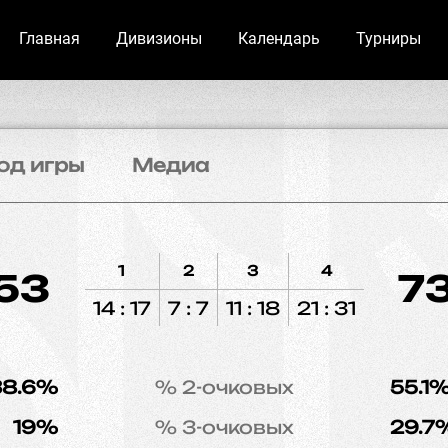
Главная
Дивизионы
Календарь
Турниры
од игры
Медиа
1
2
3
4
53
7
14 : 17
7 : 7
11 : 18
21 : 31
38.6%
% 2-очковых
55.1
19%
% 3-очковых
29.7