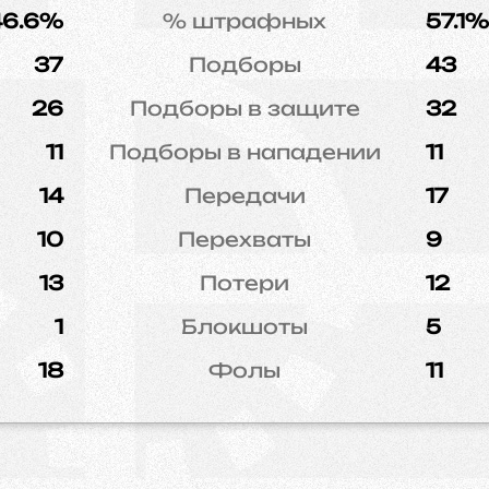
46.6%
% штрафных
57.1%
37
Подборы
43
26
Подборы в защите
32
11
Подборы в нападении
11
14
Передачи
17
10
Перехваты
9
13
Потери
12
1
Блокшоты
5
18
Фолы
11