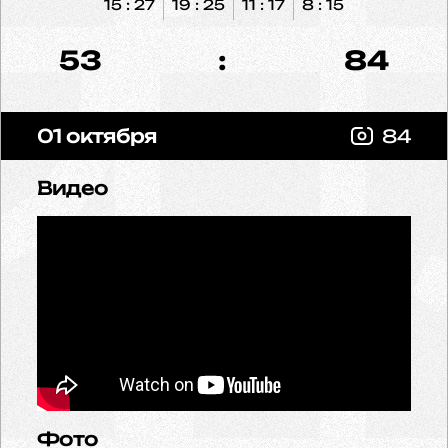
15 : 27
19 : 25
11 : 17
8 : 15
53
:
84
01 октября
84
Видео
Фото