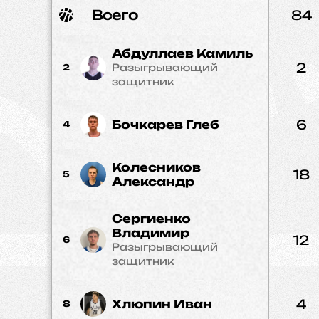
Всего
84
Абдуллаев Камиль
2
Разыгрывающий
2
защитник
6
Бочкарев Глеб
4
Колесников
18
5
Александр
Сергиенко
Владимир
12
6
Разыгрывающий
защитник
4
Хлюпин Иван
8