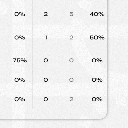
0%
2
5
40%
6
0%
1
2
50%
0
75%
0
0
0%
2
0%
0
0
0%
0
0%
0
2
0%
2