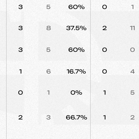
3
5
60%
0
1
3
8
37.5%
2
11
3
5
60%
0
0
1
6
16.7%
0
4
0
1
0%
1
5
2
3
66.7%
1
2