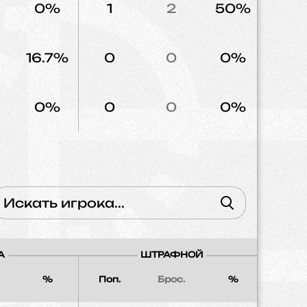
0%
1
2
50%
4
16.7%
0
0
0%
0
0%
0
0
0%
3
А
ШТРАФНОЙ
%
Поп.
Брос.
%
Напад