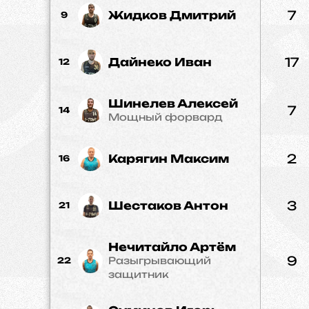
7
Жидков Дмитрий
9
17
Дайнеко Иван
12
Шинелев Алексей
7
14
Мощный форвард
2
Карягин Максим
16
3
Шестаков Антон
21
Нечитайло Артём
9
Разыгрывающий
22
защитник