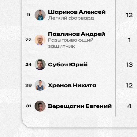
Шариков Алексей
12
11
Легкий форвард
Павлинов Андрей
1
Разыгрывающий
22
защитник
13
Субоч Юрий
24
12
Хренов Никита
28
4
Верещагин Евгений
31