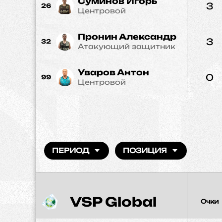
Суминов Игорь
3
26
Центровой
Пронин Александр
3
32
Атакующий защитник
Уваров Антон
0
99
Центровой
ПЕРИОД
ПОЗИЦИЯ
VSP Global
Очки