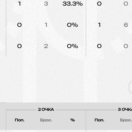
1
3
33.3%
0
0
0
1
0%
1
6
0
2
0%
0
0
2 ОЧКА
3 ОЧК
Поп.
Брос.
%
Поп.
Брос.