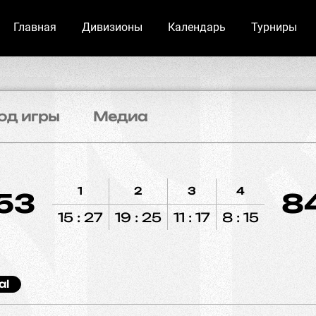
Главная
Дивизионы
Календарь
Турниры
од игры
Медиа
1
2
3
4
53
8
15 : 27
19 : 25
11 : 17
8 : 15
al