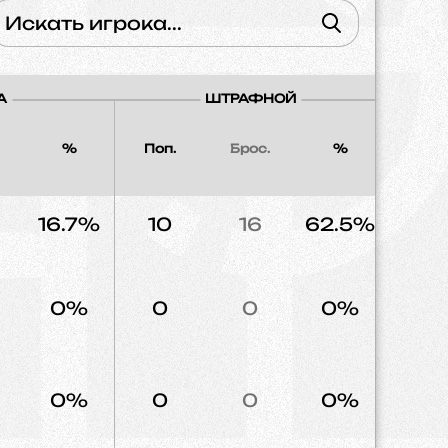
А
ШТРАФНОЙ
%
Поп.
Брос.
%
Напад
16.7%
10
16
62.5%
19
0%
0
0
0%
3
0%
0
0
0%
3