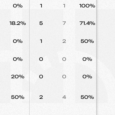
0%
1
1
100%
2
18.2%
5
7
71.4%
0
0%
1
2
50%
2
0%
0
0
0%
0
20%
0
0
0%
0
50%
2
4
50%
2