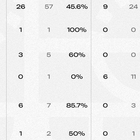
26
57
45.6%
9
24
1
1
100%
0
0
3
5
60%
0
0
0
1
0%
6
11
6
7
85.7%
0
3
1
2
50%
0
1