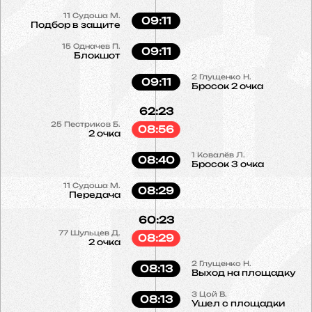
11
Судоша М.
09:11
Подбор в защите
15
Одначев П.
09:11
Блокшот
2
Глущенко Н.
09:11
Бросок 2 очка
62:23
25
Пестриков Б.
08:56
2 очка
1
Ковалёв Л.
08:40
Бросок 3 очка
11
Судоша М.
08:29
Передача
60:23
77
Шульцев Д.
08:29
2 очка
2
Глущенко Н.
08:13
Выход на площадку
3
Цой В.
08:13
Ушел с площадки