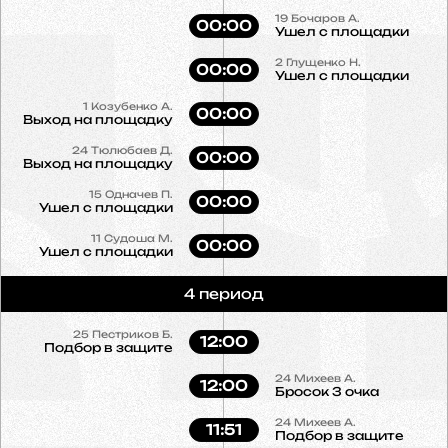
19
Бочаров А.
00:00
Ушел с площадки
2
Глущенко Н.
00:00
Ушел с площадки
1
Козубенко А.
00:00
Выход на площадку
24
Тюлюбаев Д.
00:00
Выход на площадку
15
Одначев П.
00:00
Ушел с площадки
11
Судоша М.
00:00
Ушел с площадки
4 период
25
Пестриков Б.
12:00
Подбор в защите
24
Михеев А.
12:00
Бросок 3 очка
24
Михеев А.
11:51
Подбор в защите