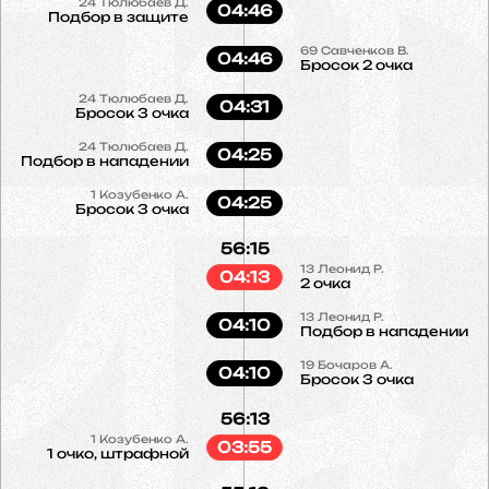
24
Тюлюбаев Д.
04:46
Подбор в защите
69
Савченков В.
04:46
Бросок 2 очка
24
Тюлюбаев Д.
04:31
Бросок 3 очка
24
Тюлюбаев Д.
04:25
Подбор в нападении
1
Козубенко А.
04:25
Бросок 3 очка
56:15
13
Леонид Р.
04:13
2 очка
13
Леонид Р.
04:10
Подбор в нападении
19
Бочаров А.
04:10
Бросок 3 очка
56:13
1
Козубенко А.
03:55
1 очко, штрафной