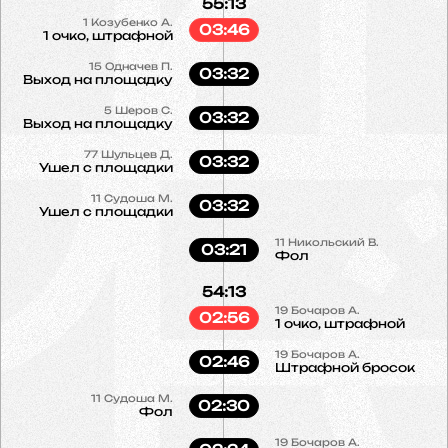
55:13
1
Козубенко А.
03:46
1 очко, штрафной
15
Одначев П.
03:32
Выход на площадку
5
Шеров С.
03:32
Выход на площадку
77
Шульцев Д.
03:32
Ушел с площадки
11
Судоша М.
03:32
Ушел с площадки
11
Никольский В.
03:21
Фол
54:13
19
Бочаров А.
02:56
1 очко, штрафной
19
Бочаров А.
02:46
Штрафной бросок
11
Судоша М.
02:30
Фол
19
Бочаров А.