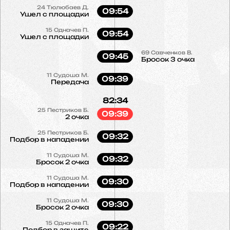
24
Тюлюбаев Д.
09:54
Ушел с площадки
15
Одначев П.
09:54
Ушел с площадки
69
Савченков В.
09:45
Бросок 3 очка
11
Судоша М.
09:39
Передача
82:34
25
Пестриков Б.
09:39
2 очка
25
Пестриков Б.
09:32
Подбор в нападении
11
Судоша М.
09:32
Бросок 2 очка
11
Судоша М.
09:30
Подбор в нападении
11
Судоша М.
09:30
Бросок 2 очка
15
Одначев П.
09:22
Подбор в защите