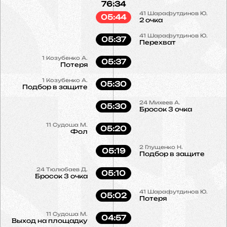
76:34
41
Шарафутдинов Ю.
05:44
2 очка
41
Шарафутдинов Ю.
05:37
Перехват
1
Козубенко А.
05:37
Потеря
1
Козубенко А.
05:30
Подбор в защите
24
Михеев А.
05:30
Бросок 3 очка
11
Судоша М.
05:20
Фол
2
Глущенко Н.
05:19
Подбор в защите
24
Тюлюбаев Д.
05:10
Бросок 3 очка
41
Шарафутдинов Ю.
05:02
Потеря
11
Судоша М.
04:57
Выход на площадку