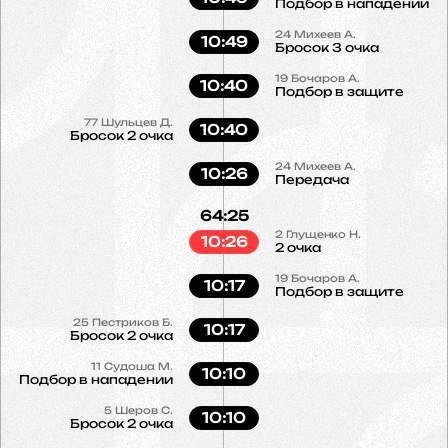
Подбор в нападении
24
Михеев А.
10:49
Бросок 3 очка
19
Бочаров А.
10:40
Подбор в защите
77
Шульцев Д.
10:40
Бросок 2 очка
24
Михеев А.
10:26
Передача
64:25
2
Глущенко Н.
10:26
2 очка
19
Бочаров А.
10:17
Подбор в защите
25
Пестриков Б.
10:17
Бросок 2 очка
11
Судоша М.
10:10
Подбор в нападении
5
Шеров С.
10:10
Бросок 2 очка