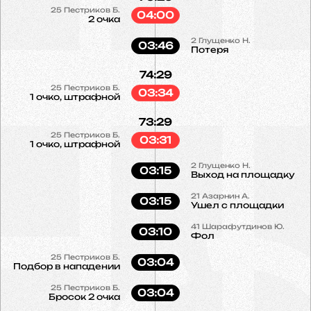
25
Пестриков Б.
04:00
2 очка
2
Глущенко Н.
03:46
Потеря
74:29
25
Пестриков Б.
03:34
1 очко, штрафной
73:29
25
Пестриков Б.
03:31
1 очко, штрафной
2
Глущенко Н.
03:15
Выход на площадку
21
Азарнин А.
03:15
Ушел с площадки
41
Шарафутдинов Ю.
03:10
Фол
25
Пестриков Б.
03:04
Подбор в нападении
25
Пестриков Б.
03:04
Бросок 2 очка