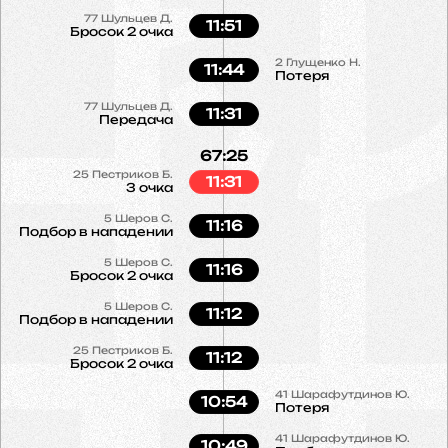
77
Шульцев Д.
11:51
Бросок 2 очка
2
Глущенко Н.
11:44
Потеря
77
Шульцев Д.
11:31
Передача
67:25
25
Пестриков Б.
11:31
3 очка
5
Шеров С.
11:16
Подбор в нападении
5
Шеров С.
11:16
Бросок 2 очка
5
Шеров С.
11:12
Подбор в нападении
25
Пестриков Б.
11:12
Бросок 2 очка
41
Шарафутдинов Ю.
10:54
Потеря
41
Шарафутдинов Ю.
10:49