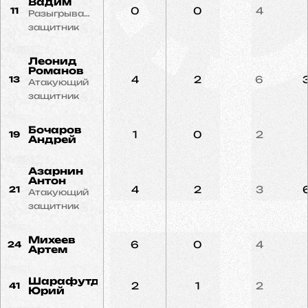
Вадим
0
0
4
11
Разыгрывающий
защитник
Леонид
Романов
4
2
6
13
Атакующий
защитник
Бочаров
1
0
2
19
Андрей
Азарнин
Антон
4
2
3
21
Атакующий
защитник
Михеев
6
0
4
24
Артем
Шарафутдинов
2
1
2
41
Юрий