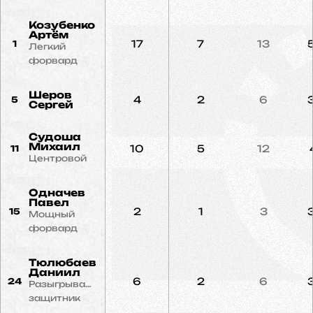
Козубенко
Артём
17
7
13
1
Легкий
форвард
Шеров
4
2
6
5
Сергей
Судоша
Михаил
10
5
12
11
Центровой
Одначев
Павел
2
1
3
15
Мощный
форвард
Тюлюбаев
Даниил
6
2
6
24
Разыгрывающий
защитник