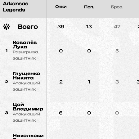
Arkansas
Очки
Поп.
Брос.
Legends
Всего
39
13
47
Ковалёв
Лука
0
0
5
1
Разыгрывающий
защитник
Глущенко
Никита
2
1
3
2
Атакующий
защитник
Цой
Владимир
6
0
0
3
Атакующий
защитник
Никольский