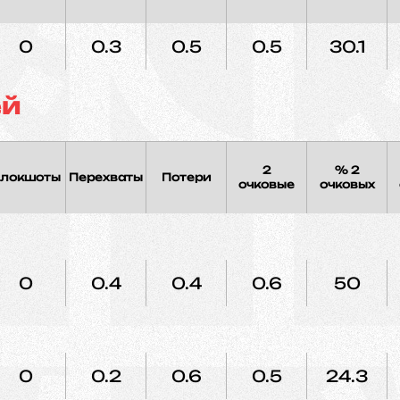
0
0.3
0.5
0.5
30.1
ей
2
% 2
локшоты
Перехваты
Потери
очковые
очковых
0
0.4
0.4
0.6
50
0
0.2
0.6
0.5
24.3