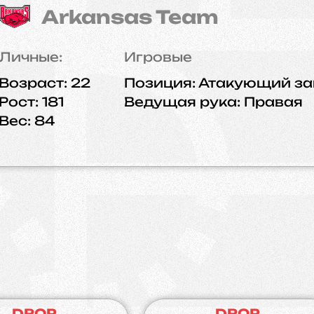
Arkansas Team
Личные:
Игровые
Возраст:
22
Позиция:
Атакующий з
Рост:
181
Ведущая рука:
Правая
Вес:
84
DROP
DROP