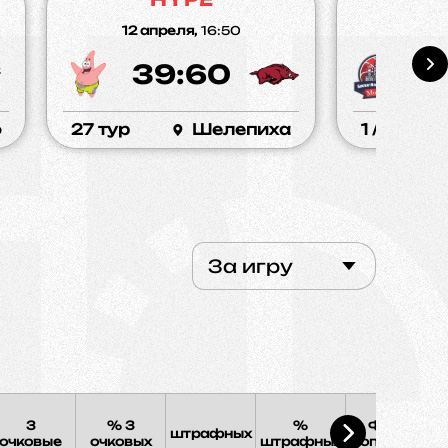
12 апреля,
16:50
06 а
39:60
1
о
27 тур
Шелепиха
1 / 4
За игру
3
% 3
%
Фолы
штрафных
Э
очковые
очковых
штрафных
соперника