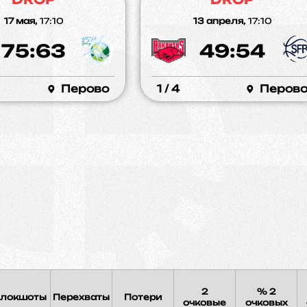
17 мая,
17:10
13 апреля,
17:10
75:63
49:54
Перово
1 / 4
Перов
2
% 2
локшоты
Перехваты
Потери
очковые
очковых