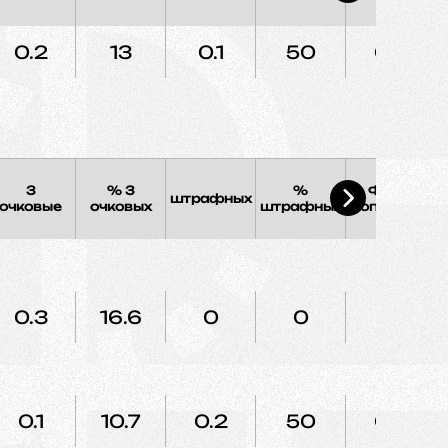
0.2
13
0.1
50
0.3
3
% 3
%
Фолы
штрафных
Э
очковые
очковых
штрафных
соперника
0.3
16.6
0
0
0
0.1
10.7
0.2
50
0.4