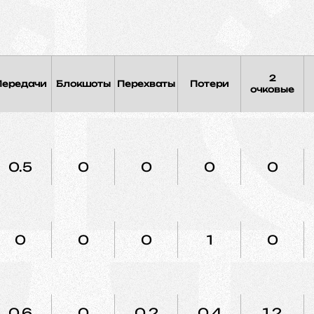
2
Передачи
Блокшоты
Перехваты
Потери
очковые
0.5
0
0
0
0
0
0
0
1
0
0.6
0
0.2
0.4
1.2