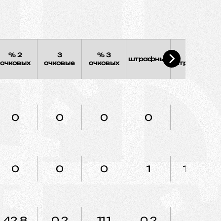
% 2
3
% 3
%
штрафных
очковых
очковые
очковых
штрафных
0
0
0
0
0
0
0
0
1
100
42.8
0.2
11.1
0.2
50