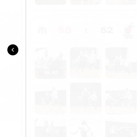
58
:
52