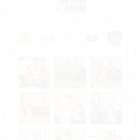
63
:
55