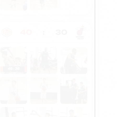
40
:
30