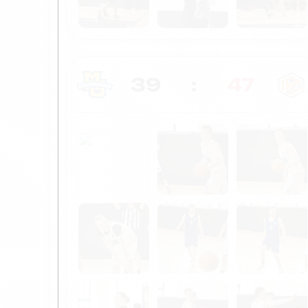
39
:
47