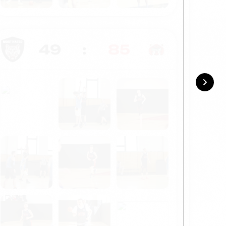
49
:
85