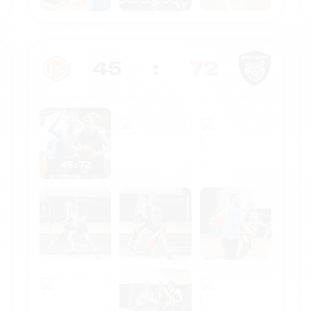
45
:
72