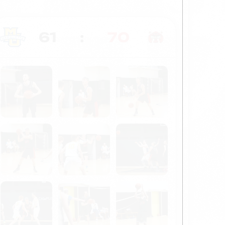
61
:
70