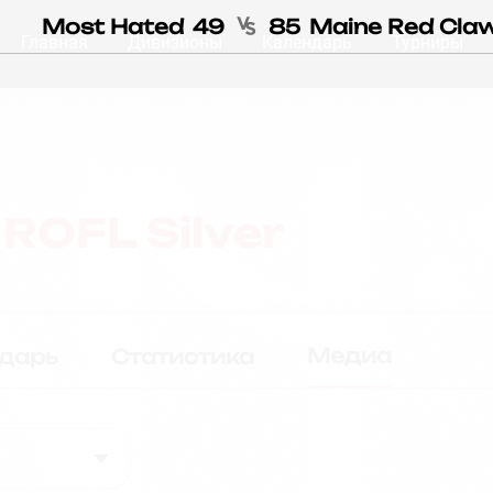
Most Hated
49
85
Maine Red Cla
Главная
Дивизионы
Календарь
Турниры
н
ROFL Silver
Медиа
дарь
Статистика