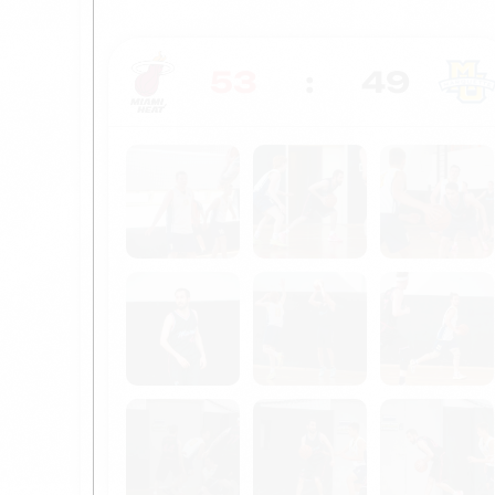
53
:
49