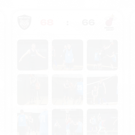
68
:
66