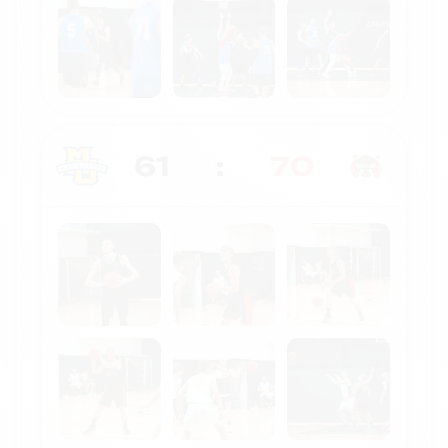
61
:
70