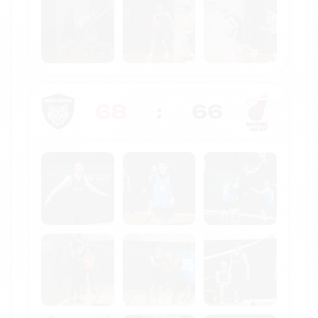
68
:
66