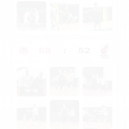
58
:
52