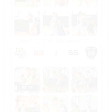
63
:
55