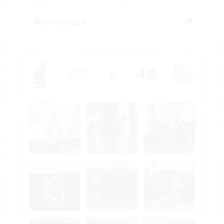
Команда
53
:
49